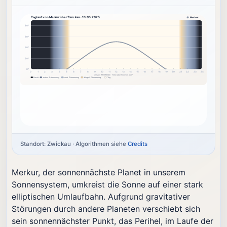
Taglauf von Merkur über Zwickau · 13.05.2025
Merkur
80°
60°
40°
20°
0°
0
1
2
3
4
5
6
7
8
9
10
11
12
13
14
15
16
17
18
19
20
21
22
23
24
Ortszeit (MEZ/MESZ) · Höhe über Horizont ab 0°
Nacht
astron. Dämmerung
naut. Dämmerung
bürgerl. Dämmerung
Tag
Standort: Zwickau · Algorithmen siehe
Credits
Merkur, der sonnennächste Planet in unserem
Sonnensystem, umkreist die Sonne auf einer stark
elliptischen Umlaufbahn. Aufgrund gravitativer
Störungen durch andere Planeten verschiebt sich
sein sonnennächster Punkt, das Perihel, im Laufe der