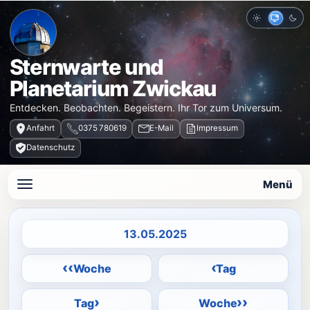
Hell
Auto
Dun
Sternwarte und
Planetarium Zwickau
Entdecken. Beobachten. Begeistern. Ihr Tor zum Universum.
Anfahrt
0375 780619
E-Mail
Impressum
Datenschutz
Menü
Datum auswählen
‹‹
‹
Woche
Tag
›
››
Tag
Woche