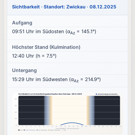
Sichtbarkeit · Standort: Zwickau · 08.12.2025
Aufgang
09:51 Uhr im Südosten (α
= 145.1°)
Az
Höchster Stand (Kulmination)
12:40 Uhr (h = 7.5°)
Untergang
15:29 Uhr im Südwesten (α
= 214.9°)
Az
Sichtbarkeit von Schmetterlingssternhaufen über Zwickau · 08.12.2025
Schmetterlingssternhaufen
80°
60°
40°
20°
0°
0
1
2
3
4
5
6
7
8
9
10
11
12
13
14
15
16
17
18
19
20
21
22
23
24
Ortszeit (MEZ/MESZ) · Höhe über Horizont ab 0°
Nacht
astron. Dämmerung
naut. Dämmerung
bürgerl. Dämmerung
Tag