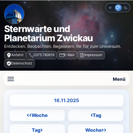
Hell
Auto
Dun
Sternwarte und
Planetarium Zwickau
Entdecken. Beobachten. Begeistern. Ihr Tor zum Universum.
Anfahrt
0375 780619
E-Mail
Impressum
Datenschutz
Menü
Datum auswählen
‹‹
‹
Woche
Tag
›
››
Tag
Woche