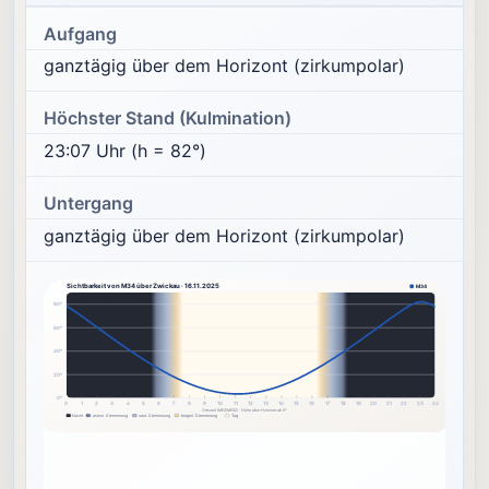
Aufgang
ganztägig über dem Horizont (zirkumpolar)
Höchster Stand (Kulmination)
23:07 Uhr (h = 82°)
Untergang
ganztägig über dem Horizont (zirkumpolar)
Sichtbarkeit von M34 über Zwickau · 16.11.2025
M34
80°
60°
40°
20°
0°
0
1
2
3
4
5
6
7
8
9
10
11
12
13
14
15
16
17
18
19
20
21
22
23
24
Ortszeit (MEZ/MESZ) · Höhe über Horizont ab 0°
Nacht
astron. Dämmerung
naut. Dämmerung
bürgerl. Dämmerung
Tag