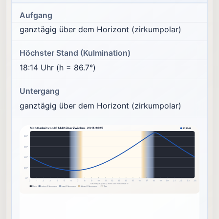
Aufgang
ganztägig über dem Horizont (zirkumpolar)
Höchster Stand (Kulmination)
18:14 Uhr (h = 86.7°)
Untergang
ganztägig über dem Horizont (zirkumpolar)
Sichtbarkeit von IC1442 über Zwickau · 23.11.2025
IC1442
80°
60°
40°
20°
0°
0
1
2
3
4
5
6
7
8
9
10
11
12
13
14
15
16
17
18
19
20
21
22
23
24
Ortszeit (MEZ/MESZ) · Höhe über Horizont ab 0°
Nacht
astron. Dämmerung
naut. Dämmerung
bürgerl. Dämmerung
Tag