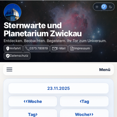
Hell
Auto
Dun
Sternwarte und
Planetarium Zwickau
Entdecken. Beobachten. Begeistern. Ihr Tor zum Universum.
Anfahrt
0375 780619
E-Mail
Impressum
Datenschutz
Menü
Datum auswählen
‹‹
‹
Woche
Tag
›
››
Tag
Woche