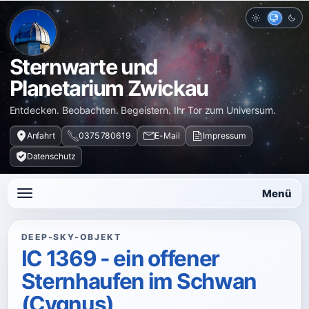
Hell
Auto
Dun
Sternwarte und
Planetarium Zwickau
Entdecken. Beobachten. Begeistern. Ihr Tor zum Universum.
Anfahrt
0375 780619
E-Mail
Impressum
Datenschutz
Menü
DEEP-SKY-OBJEKT
IC 1369 - ein offener
Sternhaufen im Schwan
(Cygnus)