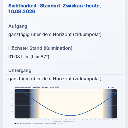
Sichtbarkeit · Standort: Zwickau · heute,
10.08.2026
Aufgang
ganztägig über dem Horizont (zirkumpolar)
Höchster Stand (Kulmination)
01:08 Uhr (h = 87°)
Untergang
ganztägig über dem Horizont (zirkumpolar)
Sichtbarkeit von IC1369 über Zwickau · 10.08.2026
IC1369
80°
60°
40°
20°
0°
0
1
2
3
4
5
6
7
8
9
10
11
12
13
14
15
16
17
18
19
20
21
22
23
24
Ortszeit (MEZ/MESZ) · Höhe über Horizont ab 0°
Nacht
astron. Dämmerung
naut. Dämmerung
bürgerl. Dämmerung
Tag