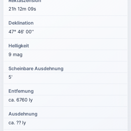
Rektaszension
21h 12m 09s
Deklination
47° 46' 00''
Helligkeit
9 mag
Scheinbare Ausdehnung
5'
Entfernung
ca. 6760 ly
Ausdehnung
ca. ?? ly