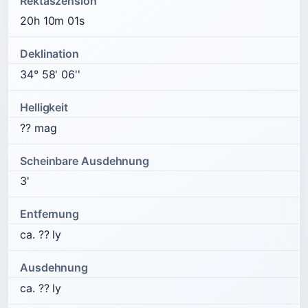
Rektaszension
20h 10m 01s
Deklination
34° 58' 06''
Helligkeit
?? mag
Scheinbare Ausdehnung
3'
Entfernung
ca. ?? ly
Ausdehnung
ca. ?? ly