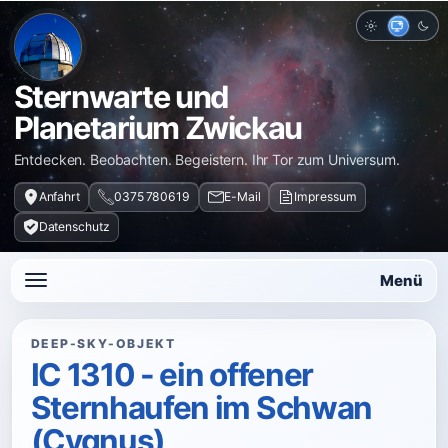
Hell
Auto
Dun
Sternwarte und
Planetarium Zwickau
Entdecken. Beobachten. Begeistern. Ihr Tor zum Universum.
Anfahrt
0375 780619
E-Mail
Impressum
Datenschutz
Menü
DEEP-SKY-OBJEKT
IC 1310 - ein offener
Sternhaufen im Schwan
(Cygnus)