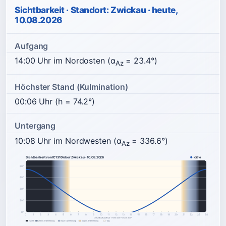
Sichtbarkeit · Standort: Zwickau · heute,
10.08.2026
Aufgang
14:00 Uhr im Nordosten (α
= 23.4°)
Az
Höchster Stand (Kulmination)
00:06 Uhr (h = 74.2°)
Untergang
10:08 Uhr im Nordwesten (α
= 336.6°)
Az
Sichtbarkeit von IC1310 über Zwickau · 10.08.2026
IC1310
80°
60°
40°
20°
0°
0
1
2
3
4
5
6
7
8
9
10
11
12
13
14
15
16
17
18
19
20
21
22
23
24
Ortszeit (MEZ/MESZ) · Höhe über Horizont ab 0°
Nacht
astron. Dämmerung
naut. Dämmerung
bürgerl. Dämmerung
Tag