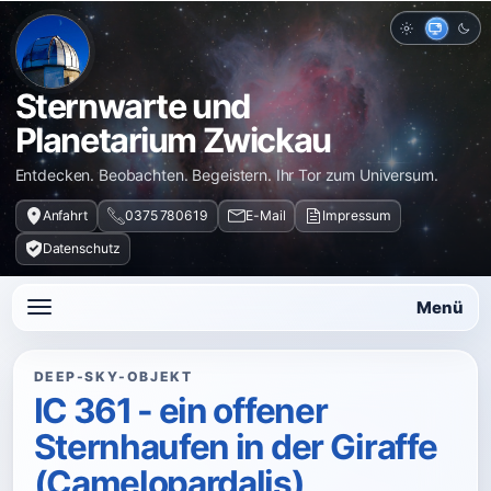
Hell
Auto
Dun
Sternwarte und
Planetarium Zwickau
Entdecken. Beobachten. Begeistern. Ihr Tor zum Universum.
Anfahrt
0375 780619
E-Mail
Impressum
Datenschutz
Menü
DEEP-SKY-OBJEKT
IC 361 - ein offener
Sternhaufen in der Giraffe
(Camelopardalis)