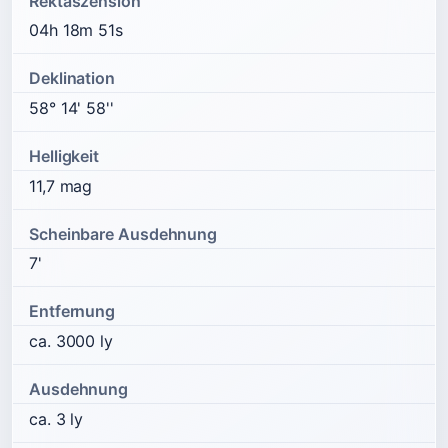
Rektaszension
04h 18m 51s
Deklination
58° 14' 58''
Helligkeit
11,7 mag
Scheinbare Ausdehnung
7'
Entfernung
ca. 3000 ly
Ausdehnung
ca. 3 ly