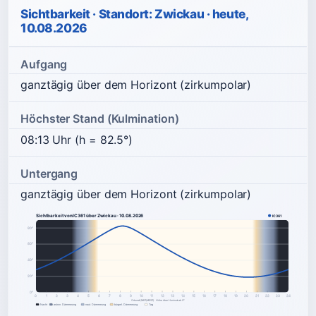
Sichtbarkeit · Standort: Zwickau · heute,
10.08.2026
Aufgang
ganztägig über dem Horizont (zirkumpolar)
Höchster Stand (Kulmination)
08:13 Uhr (h = 82.5°)
Untergang
ganztägig über dem Horizont (zirkumpolar)
Sichtbarkeit von IC361 über Zwickau · 10.08.2026
IC361
80°
60°
40°
20°
0°
0
1
2
3
4
5
6
7
8
9
10
11
12
13
14
15
16
17
18
19
20
21
22
23
24
Ortszeit (MEZ/MESZ) · Höhe über Horizont ab 0°
Nacht
astron. Dämmerung
naut. Dämmerung
bürgerl. Dämmerung
Tag