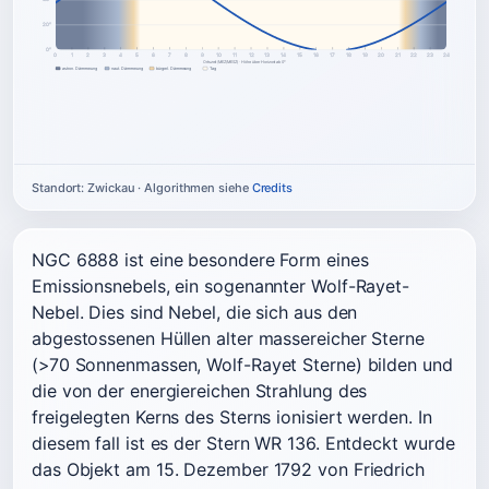
40°
20°
0°
0
1
2
3
4
5
6
7
8
9
10
11
12
13
14
15
16
17
18
19
20
21
22
23
24
Ortszeit (MEZ/MESZ) · Höhe über Horizont ab 0°
astron. Dämmerung
naut. Dämmerung
bürgerl. Dämmerung
Tag
Standort: Zwickau · Algorithmen siehe
Credits
NGC 6888 ist eine besondere Form eines
Emissionsnebels, ein sogenannter Wolf-Rayet-
Nebel. Dies sind Nebel, die sich aus den
abgestossenen Hüllen alter massereicher Sterne
(>70 Sonnenmassen, Wolf-Rayet Sterne) bilden und
die von der energiereichen Strahlung des
freigelegten Kerns des Sterns ionisiert werden. In
diesem fall ist es der Stern WR 136. Entdeckt wurde
das Objekt am 15. Dezember 1792 von Friedrich