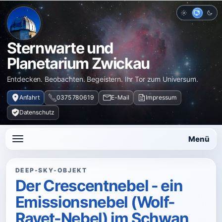
Hell
Auto
Dun
Sternwarte und
Planetarium Zwickau
Entdecken. Beobachten. Begeistern. Ihr Tor zum Universum.
Anfahrt
0375 780619
E-Mail
Impressum
Datenschutz
Menü
DEEP-SKY-OBJEKT
Der Crescentnebel - ein
Emissionsnebel (Wolf-
Rayet-Nebel) im Schwan