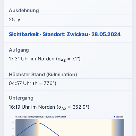
Ausdehnung
25 ly
Sichtbarkeit · Standort: Zwickau · 28.05.2024
Aufgang
17:31 Uhr im Norden (α
= 7.1°)
Az
Höchster Stand (Kulmination)
04:57 Uhr (h = 77.6°)
Untergang
16:19 Uhr im Norden (α
= 352.9°)
Az
Sichtbarkeit von NGC6888 über Zwickau · 28.05.2024
NGC6888
80°
60°