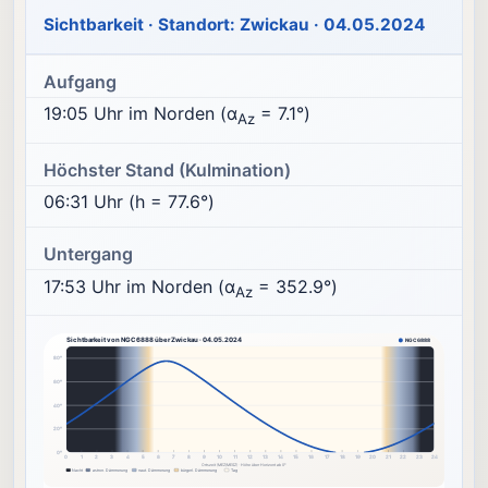
Sichtbarkeit · Standort: Zwickau · 04.05.2024
Aufgang
19:05 Uhr im Norden (α
= 7.1°)
Az
Höchster Stand (Kulmination)
06:31 Uhr (h = 77.6°)
Untergang
17:53 Uhr im Norden (α
= 352.9°)
Az
Sichtbarkeit von NGC6888 über Zwickau · 04.05.2024
NGC6888
80°
60°
40°
20°
0°
0
1
2
3
4
5
6
7
8
9
10
11
12
13
14
15
16
17
18
19
20
21
22
23
24
Ortszeit (MEZ/MESZ) · Höhe über Horizont ab 0°
Nacht
astron. Dämmerung
naut. Dämmerung
bürgerl. Dämmerung
Tag