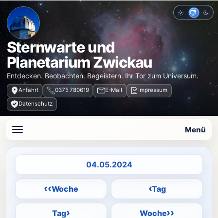
Hell
Auto
Dun
Sternwarte und
Planetarium Zwickau
Entdecken. Beobachten. Begeistern. Ihr Tor zum Universum.
Anfahrt
0375 780619
E-Mail
Impressum
Datenschutz
Menü
Datum auswählen
‹‹
‹
Woche
Tag
›
››
Tag
Woche