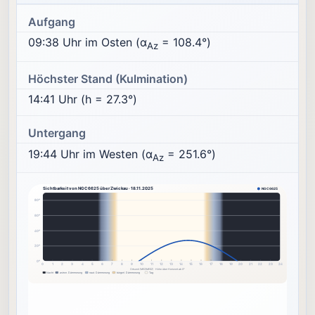
Aufgang
09:38 Uhr im Osten (α
= 108.4°)
Az
Höchster Stand (Kulmination)
14:41 Uhr (h = 27.3°)
Untergang
19:44 Uhr im Westen (α
= 251.6°)
Az
Sichtbarkeit von NGC6625 über Zwickau · 18.11.2025
NGC6625
80°
60°
40°
20°
0°
0
1
2
3
4
5
6
7
8
9
10
11
12
13
14
15
16
17
18
19
20
21
22
23
24
Ortszeit (MEZ/MESZ) · Höhe über Horizont ab 0°
Nacht
astron. Dämmerung
naut. Dämmerung
bürgerl. Dämmerung
Tag