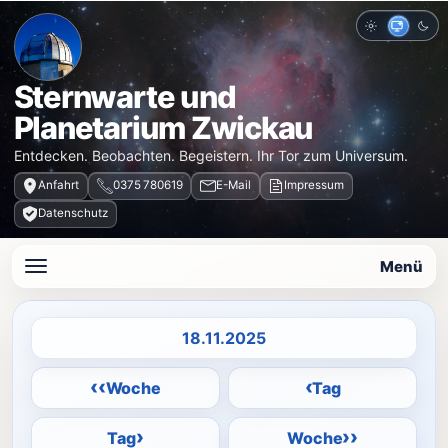
Hell
Auto
Dun
Sternwarte und
Planetarium Zwickau
Entdecken. Beobachten. Begeistern. Ihr Tor zum Universum.
Anfahrt
0375 780619
E-Mail
Impressum
Datenschutz
Menü
Datum auswählen
‹‹
‹
Woche
Tag
›
››
Tag
Woche