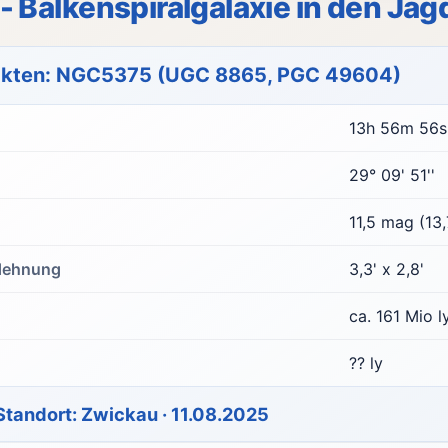
 Balkenspiralgalaxie in den Ja
akten: NGC5375 (UGC 8865, PGC 49604)
13h 56m 56s
29° 09' 51''
11,5 mag (13
dehnung
3,3' x 2,8'
ca. 161 Mio l
?? ly
 Standort: Zwickau · 11.08.2025