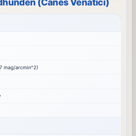
gdhunden (Canes Venatici)
,7 mag/arcmin^2)
y