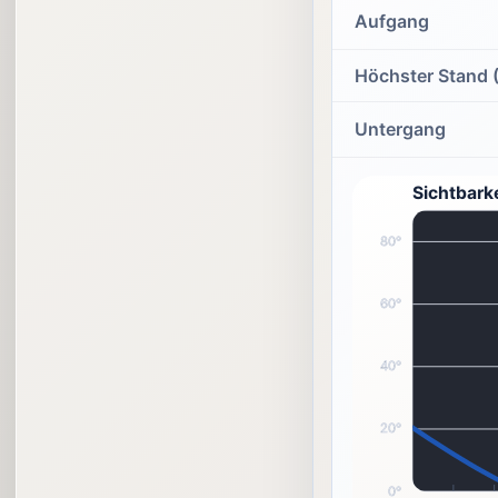
Aufgang
Höchster Stand 
Untergang
Sichtbark
80°
60°
40°
20°
0°