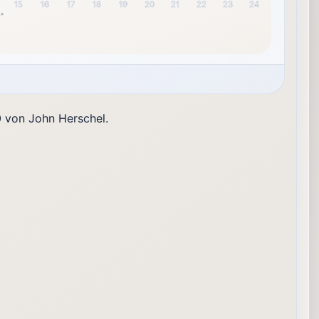
15
16
17
18
19
20
21
22
23
24
0°
0 von John Herschel.