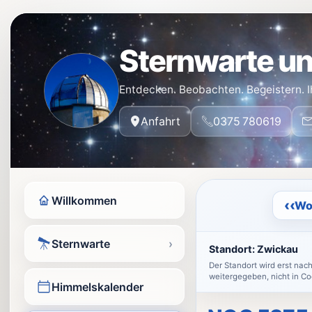
Sternwarte un
Entdecken. Beobachten. Begeistern. I
Anfahrt
0375 780619
Willkommen
‹‹
Wo
Sternwarte
›
Standort:
Zwickau
Der Standort wird erst nac
weitergegeben, nicht in Co
Himmelskalender