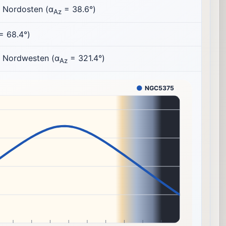
 Nordosten (α
= 38.6°)
Az
= 68.4°)
m Nordwesten (α
= 321.4°)
Az
NGC5375