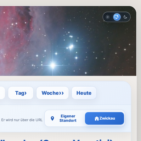
Hell
Auto
Dunkel
›
››
Tag
Woche
Heute
Eigener
Zwickau
 Er wird nur über die URL
Standort