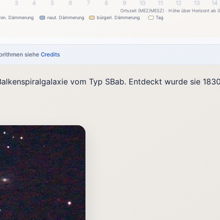
2
3
4
5
6
7
8
9
10
11
12
13
14
Ortszeit (MEZ/MESZ) · Höhe über Horizont ab 
tron. Dämmerung
naut. Dämmerung
bürgerl. Dämmerung
Tag
gorithmen siehe
Credits
Balkenspiralgalaxie vom Typ SBab. Entdeckt wurde sie 183